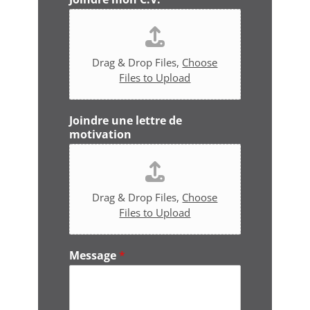
é
p
h
o
n
Drag & Drop Files,
Choose
e
Files to Upload
*
Joindre une lettre de
motivation
Drag & Drop Files,
Choose
Files to Upload
Message
*