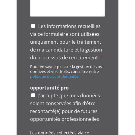
G
Les informations recueillies
D
via ce formulaire sont utilisées
P
uniquement pour le traitement
R
A
de ma candidature et la gestion
g
du processus de recrutement.
*
r
Pour en savoir plus sur la gestion de vos
e
données et vos droits, consultez notre
e
politique de confidentialité.
m
e
opportunité pro
n
J’accepte que mes données
t
soient conservées afin d’être
*
recontacté(e) pour de futures
opportunités professionnelles
Les données collectées via ce