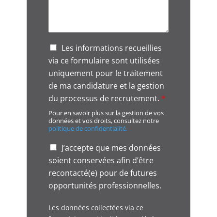
G
Les informations recueillies
D
via ce formulaire sont utilisées
P
uniquement pour le traitement
R
A
de ma candidature et la gestion
g
du processus de recrutement.
*
r
Pour en savoir plus sur la gestion de vos
e
données et vos droits, consultez notre
e
politique de confidentialité.
m
e
o
J’accepte que mes données
n
p
soient conservées afin d’être
t
p
*
recontacté(e) pour de futures
o
r
opportunités professionnelles.
t
u
Les données collectées via ce
n