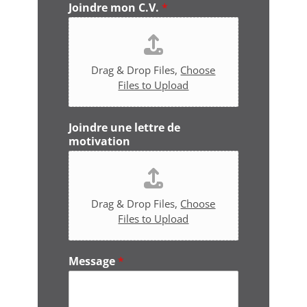
Joindre mon C.V.
*
é
p
h
o
n
Drag & Drop Files,
Choose
e
Files to Upload
*
Joindre une lettre de
motivation
Drag & Drop Files,
Choose
Files to Upload
Message
*