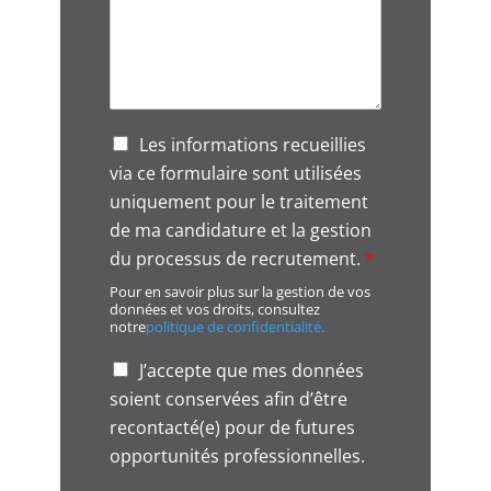
G
Les informations recueillies
D
via ce formulaire sont utilisées
P
uniquement pour le traitement
R
A
de ma candidature et la gestion
g
du processus de recrutement.
*
r
Pour en savoir plus sur la gestion de vos
e
données et vos droits, consultez
e
notre
politique de confidentialité.
m
e
o
J’accepte que mes données
n
p
soient conservées afin d’être
t
p
*
recontacté(e) pour de futures
o
r
opportunités professionnelles.
t