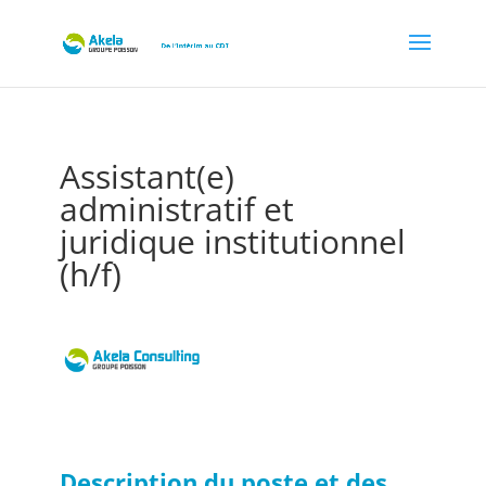
Assistant(e)
administratif et
juridique institutionnel
(h/f)
par
Akela recrut
|
Mar 6, 2023
|
CDI
Description du poste et des