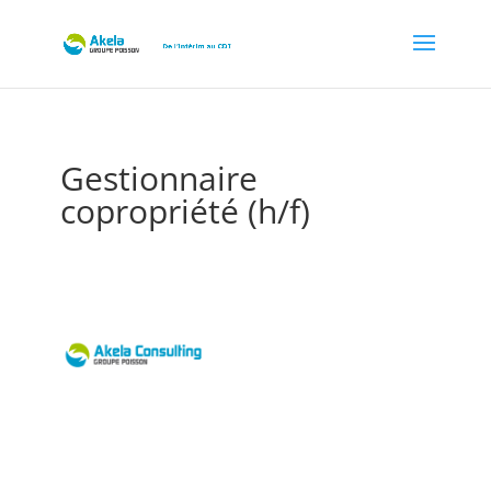
Gestionnaire
copropriété (h/f)
par
Akela recrut
|
Juil 13, 2023
|
CDI