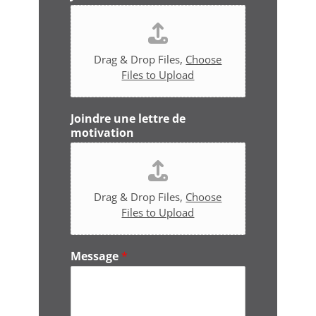
p
h
o
n
Drag & Drop Files,
Choose
e
Files to Upload
*
Joindre une lettre de
motivation
Drag & Drop Files,
Choose
Files to Upload
Message
*