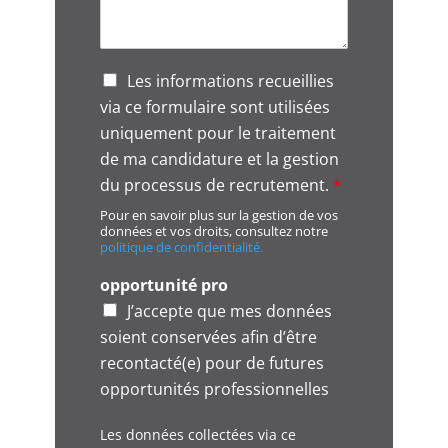
G
Les informations recueillies
D
via ce formulaire sont utilisées
P
uniquement pour le traitement
R
A
de ma candidature et la gestion
g
du processus de recrutement.
*
r
Pour en savoir plus sur la gestion de vos
e
données et vos droits, consultez notre
e
politique de confidentialité.
m
e
opportunité pro
n
J’accepte que mes données
t
soient conservées afin d’être
*
recontacté(e) pour de futures
opportunités professionnelles
Les données collectées via ce