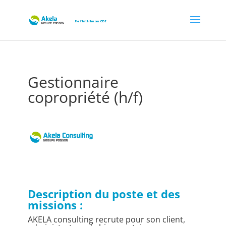
Gestionnaire
copropriété (h/f)
par
Akela recrut
|
Mar 6, 2023
|
CDI
Description du poste et des
missions :
AKELA consulting recrute pour son client,