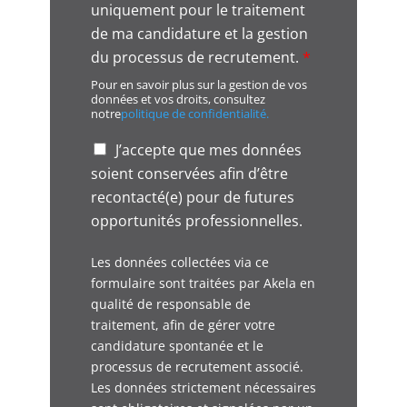
uniquement pour le traitement
R
A
de ma candidature et la gestion
g
du processus de recrutement.
*
r
Pour en savoir plus sur la gestion de vos
e
données et vos droits, consultez
e
notre
politique de confidentialité.
m
e
o
J’accepte que mes données
n
p
soient conservées afin d’être
t
p
*
recontacté(e) pour de futures
o
r
opportunités professionnelles.
t
u
Les données collectées via ce
n
formulaire sont traitées par Akela en
i
qualité de responsable de
t
traitement, afin de gérer votre
é
p
candidature spontanée et le
r
processus de recrutement associé.
o
Les données strictement nécessaires